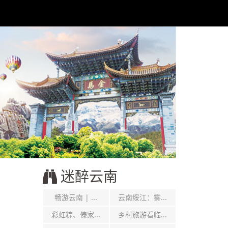
迷醉云南
畅游云南 | ...
云南绥江：雾...
彩虹粽、傣家...
乡村旅游看临...