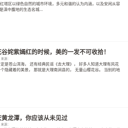
。红塔区以绿色自然的城市环境，多元和谐的认为内涵，以及安闲从容
滇中腹地的生态名城...
花谷姹紫嫣红的时候，美的一发不可收拾！
00；来源：
的肯定是苍山洱海， 还有经典民谣《去大理》， 好多人知道大理有风花
一个隐藏着的美景， 那就是大理南涧县的， 无量山樱花谷。 当别的地
庆黄龙潭，你应该从未见过
00；来源：