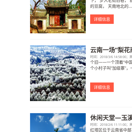
下， 步入老街旧巷，
的豆腐， 天南地北的..
详细信息
云南一场“梨花
时间：2018/3/6 14:58:00
个旧——一个顶着“中
个小村子叫“加级寨”，
详细信息
休闲天堂—玉
时间：2018/2/6 11:11:00
红塔区位于云南省中部