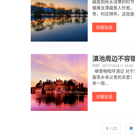
越是到秋水深寒的时节
偏黄龙潭最惹人怜爱。
带，村庄棋布，这就是..
详细信息
滇池周边不容
时间：2017/10/24 11:14:
噼里啪啦环滇记 对于
报答乡亲父老的关爱！
来一周...
详细信息
6 / 21