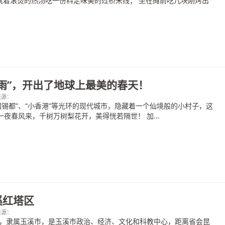
 就着滚烫的热汤吃一份料足味美的过桥米线； 坐在摊前吃几块刚烤出
.
雨”，开出了地球上最美的春天！
；来源：
国锡都”、“小香港”等光环的现代城市，隐藏着一个仙境般的小村子，这
一夜春风来，千树万树梨花开，美得恍若隔世！ 加...
溪红塔区
；来源：
，隶属玉溪市，是玉溪市政治、经济、文化和科教中心，距离省会昆