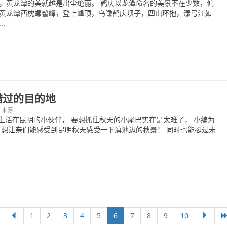
，黄龙潭的美就越是出尘绝丽。 鹤庆以龙潭命名的美景不在少数，偏
黄龙潭西枕螺髻峰，登上峰顶，鸟瞰鹤庆坝子，四山环抱，漾弓江如
.
错过的目的地
00；来源：
生活在昆明的小伙伴， 要想抓住秋天的小尾巴实在是太难了， 小编为
 想让亲们能感受到昆明秋天感受一下滇池边的秋景！ 同时也能挺过未
1
2
3
4
5
6
7
8
9
10