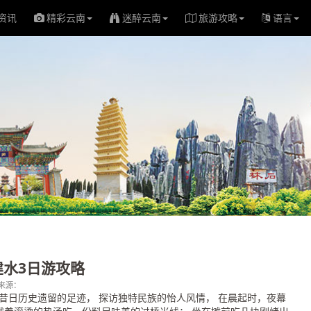
资讯
精彩云南
迷醉云南
旅游攻略
语言
建水3日游攻略
0；来源：
找昔日历史遗留的足迹， 探访独特民族的怡人风情， 在晨起时，夜幕