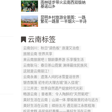
雨林徒步带火云南西双版纳
基诺山乡
昆明乡村旅游全景图：一路
繁花一路景 一半烟火一半诗
云南标签
云南剑川：秋日“调色板” 浪漫又治愈
旅居云南 世界共享
来云南旅居吧丨银龄康养游 乐享慢生活
云南耿马：春日茶山霓裳 演绎最炫民族风
这就是云南丽江！
云南永善：遗落人间的冰雪童话世界
银杏飘落 初冬的大理古城“渐入佳境”
三江并流：世界自然遗产绽放时代光彩
畅游云南 | 普者黑：令人陶醉的“天然氧吧”
美好生活在云南 | 山湖一体 摩梭故里的诗与远方
美好生活在云南 | 缤纷五月 遇见丽江永胜程海
吃花食野 品民俗赶春集——美好生活在云南