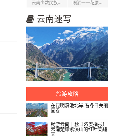
云南少数民族...
嘎洒——花腰...
云南速写
旅游攻略
在昆明滇池北岸 看冬日美丽
画卷
畅游云南 | 秋日浓度播报！
云南楚雄紫溪山的红叶美翻
天