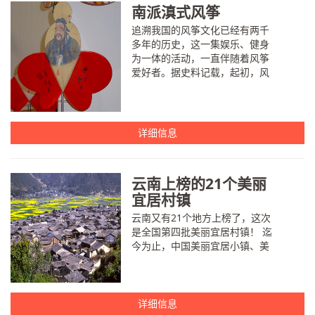
南派滇式风筝
追溯我国的风筝文化已经有两千
多年的历史，这一集娱乐、健身
为一体的活动，一直伴随着风筝
爱好者。据史料记载，起初，风
筝只是作为宫廷以及达官贵人的
一种娱乐消遣方式，但随着朝代
经济文化的发展，聪明智慧的百
姓也...
详细信息
云南上榜的21个美丽
宜居村镇
云南又有21个地方上榜了，这次
是全国第四批美丽宜居村镇！ 迄
今为止，中国美丽宜居小镇、美
丽宜居村庄示范名单共公布4批。
这次云南共有4镇17村上榜。 1.晋
宁县六街镇大营村 晋宁县六街镇
大营村，依山傍水，...
详细信息