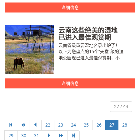
国旅游研究院、今日头条、标准
排名、航旅纵横、皇家加勒比、...
详细信息
云南这些绝美的湿地
已进入最佳观赏期
云南省级重要湿地名录出炉了！
以下为您盘点的15个“天堂”级的湿
地公园现已进入最佳观赏期，小
伙伴们千万不要错过哦~ 沾益海峰
湿地 沾益海峰湿地位于云南省沾
益区大坡乡，是集山、水、林、
石、...
详细信息
27 / 44
22
23
24
25
26
27
28
29
30
31