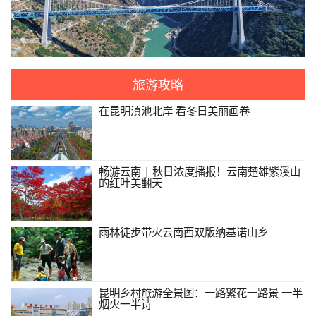
旅游攻略
在昆明滇池北岸 看冬日美丽画卷
畅游云南 | 秋日浓度播报！云南楚雄紫溪山
的红叶美翻天
雨林徒步带火云南西双版纳基诺山乡
昆明乡村旅游全景图：一路繁花一路景 一半
烟火一半诗