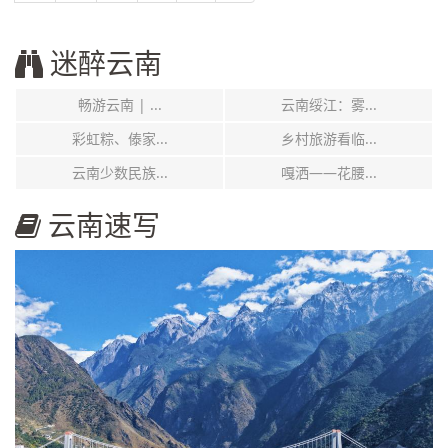
迷醉云南
畅游云南 | ...
云南绥江：雾...
彩虹粽、傣家...
乡村旅游看临...
云南少数民族...
嘎洒——花腰...
云南速写