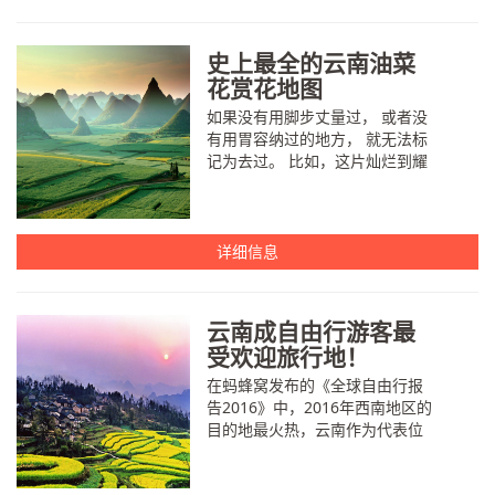
史上最全的云南油菜
花赏花地图
如果没有用脚步丈量过， 或者没
有用胃容纳过的地方， 就无法标
记为去过。 比如，这片灿烂到耀
眼的金黄——油菜花田。 云南油
菜花的魅力，在于一年四季都能
在不同的地方看到它们独特的美
丽身影...
详细信息
云南成自由行游客最
受欢迎旅行地！
在蚂蜂窝发布的《全球自由行报
告2016》中，2016年西南地区的
目的地最火热，云南作为代表位
列第一位！ 这份报告可是以蚂蜂
窝旅游大数据为基础，综合了中