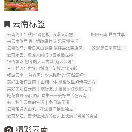
云南标签
云南剑川：秋日“调色板” 浪漫又治愈
旅居云南 世界共享
来云南旅居吧丨银龄康养游 乐享慢生活
云南耿马：春日茶山霓裳 演绎最炫民族风
这就是云南丽江！
云南永善：遗落人间的冰雪童话世界
银杏飘落 初冬的大理古城“渐入佳境”
三江并流：世界自然遗产绽放时代光彩
畅游云南 | 普者黑：令人陶醉的“天然氧吧”
美好生活在云南 | 山湖一体 摩梭故里的诗与远方
美好生活在云南 | 缤纷五月 遇见丽江永胜程海
吃花食野 品民俗赶春集——美好生活在云南
有一种叫云南的生活 | 冬日游玉溪
云南昭通大山包：在尘世间绝世独立
云南怒江：普卡旺河边的石头上长满了可爱的青苔
精彩云南