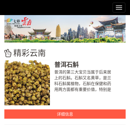
Toggl
navig
精彩云南
普洱石斛
普洱的第三大宝贝当属于后来居
上的石斛。石斛又名黄草，是兰
科石斛属植物，石斛在保健和药
用两方面都有重要价值，特别是
在增强免疫力，抑制肿瘤细胞，
抗衰老、抗疲劳，降血糖，促进
血液循环，增强心肺功能等方面
作用...
详细信息