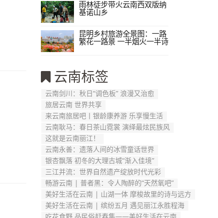
雨林徒步带火云南西双版纳
基诺山乡
昆明乡村旅游全景图：一路
繁花一路景 一半烟火一半诗
云南标签
云南剑川：秋日“调色板” 浪漫又治愈
旅居云南 世界共享
来云南旅居吧丨银龄康养游 乐享慢生活
云南耿马：春日茶山霓裳 演绎最炫民族风
这就是云南丽江！
云南永善：遗落人间的冰雪童话世界
银杏飘落 初冬的大理古城“渐入佳境”
三江并流：世界自然遗产绽放时代光彩
畅游云南 | 普者黑：令人陶醉的“天然氧吧”
美好生活在云南 | 山湖一体 摩梭故里的诗与远方
美好生活在云南 | 缤纷五月 遇见丽江永胜程海
吃花食野 品民俗赶春集——美好生活在云南