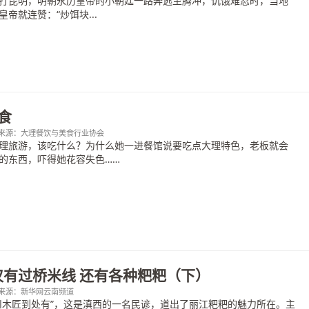
打昆明，明朝永历皇帝的小朝廷一路奔逃至腾冲，饥饿难忍时，当地
帝就连赞：“炒饵块...
食
0:00；来源：大理餐饮与美食行业协会
理旅游，该吃什么？为什么她一进餐馆说要吃点大理特色，老板就会
的东西，吓得她花容失色……
仅有过桥米线 还有各种粑粑（下）
:00；来源：新华网云南频道
川木匠到处有”，这是滇西的一名民谚，道出了丽江粑粑的魅力所在。主