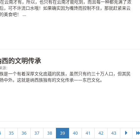
有在云南才有，所以，也只有在云南才能吃到，而且每一种都充满了浓
后，可不许流口水哦！如果确实因为嘴馋而控制不住，那就赶紧来云
美食吧！ ...
纳西的文明传承
0；来源：
族是一个有着深厚文化底蕴的民族，虽然只有约三十万人口，但其民
扬中外。这就是纳西族独有的文化传承——东巴文化。
4
35
36
37
38
39
40
41
42
43