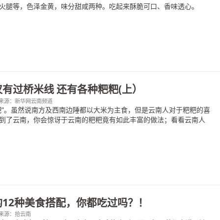
火腿等，色泽金黄，味分甜咸两种。吃起来酥脆可口、香味透心。
有过桥米线 还有各种粑粑(上）
:00；来源：新华网云南频道
粑”。虽然说南方及西南边陲都以大米为主食，但是云南人对于粑粑的喜
到了云南，你会惊讶于云南的粑粑竟有如此丰富的做法；看看云南人
12种美食搭配，你都吃过吗？！
00；来源：拾云南