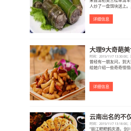
来自清初吴三桂率清军
人炒了一盘饵块送上。皇
详细信息
大理9大奇葩美
时间：2015/11/7 13:3
曾经有一朋友问，到大
给她介绍一些奇奇怪怪
详细信息
云南出名的不
时间：2015/11/7 13:18
“丽江粑粑鹤庆酒，剑