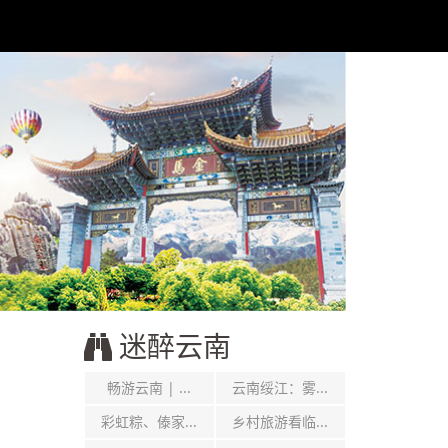
迷醉云南
畅游云南 | ...
云南绥江：雾...
彩虹粽、傣家...
乡村旅游看临...