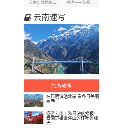
云南少数民族...
嘎洒——花腰...
云南速写
旅游攻略
在昆明滇池北岸 看冬日美丽
画卷
畅游云南 | 秋日浓度播报！
云南楚雄紫溪山的红叶美翻
天