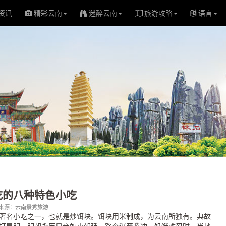
资讯
精彩云南
迷醉云南
旅游攻略
语言
吃的八种特色小吃
:00；来源：云南景秀旅游
著名小吃之一，也就是炒饵块。饵块用米制成，为云南所独有。典故