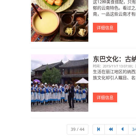
这12种美食搭配，只
郁的云南特色。看过之
南，一品这些云南才有的
详细信息
东巴文化：古
时间：2015/11/7 13:07:0
生活在丽江地区的纳西
族文化却引人瞩目、名
详细信息
39 / 44
3