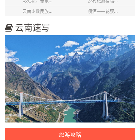
彩虹粽、傣家...
乡村旅游看临...
云南少数民族...
嘎洒——花腰...
云南速写
旅游攻略