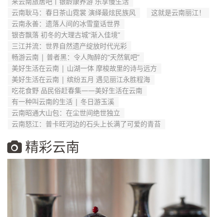
来云南旅居吧丨银龄康养游 乐享慢生活
云南耿马：春日茶山霓裳 演绎最炫民族风
这就是云南丽江！
云南永善：遗落人间的冰雪童话世界
银杏飘落 初冬的大理古城“渐入佳境”
三江并流：世界自然遗产绽放时代光彩
畅游云南 | 普者黑：令人陶醉的“天然氧吧”
美好生活在云南 | 山湖一体 摩梭故里的诗与远方
美好生活在云南 | 缤纷五月 遇见丽江永胜程海
吃花食野 品民俗赶春集——美好生活在云南
有一种叫云南的生活 | 冬日游玉溪
云南昭通大山包：在尘世间绝世独立
云南怒江：普卡旺河边的石头上长满了可爱的青苔
精彩云南