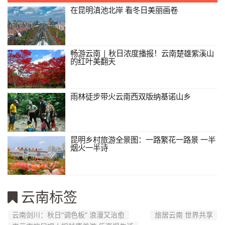
在昆明滇池北岸 看冬日美丽画卷
畅游云南 | 秋日浓度播报！云南楚雄紫溪山
的红叶美翻天
雨林徒步带火云南西双版纳基诺山乡
昆明乡村旅游全景图：一路繁花一路景 一半
烟火一半诗
云南标签
云南剑川：秋日“调色板” 浪漫又治愈
旅居云南 世界共享