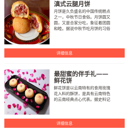
滇式云腿月饼
月饼是久负盛名的中国传统糕点
之一，中秋节日食俗。月饼圆又
圆，又是合家分吃，象征着团圆
和睦。据说中秋节吃月饼的习俗
始于唐朝。北宋之时在宫廷内流
行，后流传到民间，发展至明朝
则成为全民共同的饮食习惯。月
饼与...
详细信息
最甜蜜的伴手礼——
鲜花饼
鲜花饼是以云南特有的食用玫瑰
花入料的酥饼，是具有云南特色
的云南经典点心代表。据史料记
载，鲜花饼早在300多年的清代由
一位制饼师傅创造，由于鲜花饼
具有花香沁心、甜而不腻、养颜
美容的特点，而广为流传，从西
详细信息
南...