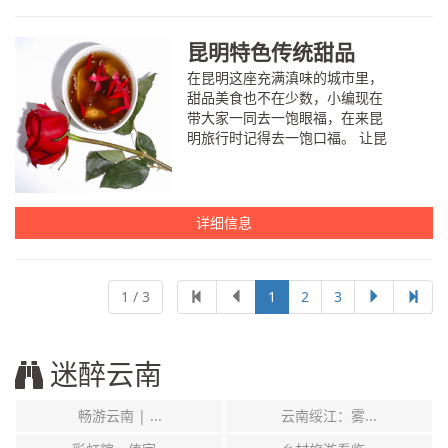
昆明特色传统甜品
在昆明这座充满滇味的城市里，
甜品美食也不在少数，小编现在
带大家一同去一饱眼福，在来昆
明旅行时记得去一饱口福。 让昆
明特色传统甜品，甜进你的心坎
间，甜蜜你的生活。 玫瑰鲜花
饼 昆明...
详细信息
1 / 3
1
2
3
迷醉云南
畅游云南 | ...
云南绥江：雾...