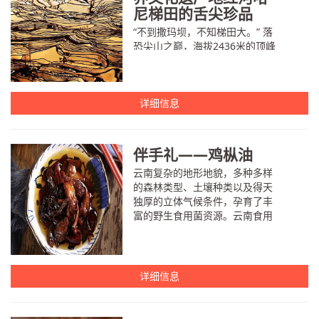
尼梯田的舌尖珍品
“不到撒玛坝，不知梯田大。” 落
恐尖山之巅，海拔2436米的顶峰
上，云雾缭绕如仙境。撒玛坝万
亩梯田掩映在棕榈和樱花之间，
如画一般倾洒在大山上。1300年
详细信息
前，哈尼先民们从这里开始，雕
刻大地，雕刻时光...
伴手礼——鸡枞油
云南复杂的地形地貌，多种多样
的森林类型、土壤种类以及得天
独厚的立体气候条件，孕育了丰
富的野生食用菌资源。云南食用
菌占全世界食用菌一半以上，中
国食用菌的三分之二。 鸡枞又名
鸡宗、鸡松、鸡脚菇、蚁枞等，...
详细信息