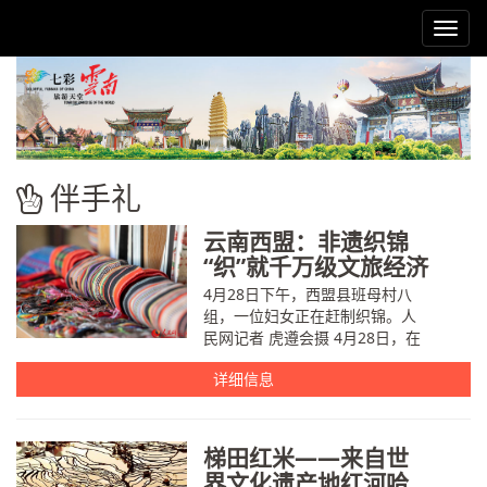
Toggl
navig
伴手礼
云南西盟：非遗织锦
“织”就千万级文旅经济
4月28日下午，西盟县班母村八
组，一位妇女正在赶制织锦。人
民网记者 虎遵会摄 4月28日，在
云南省普洱市西盟佤族自治县班
详细信息
母村，部分村民正趁着农闲时节
赶制织锦。佤族织锦作为中国优
秀的民族传统织锦之一，有...
梯田红米——来自世
界文化遗产地红河哈